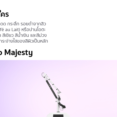
ใคร
กระแดด กระลึก รอยดำจากสิว
Café au Lait) หรือปานโอตะ
สีเขียว สีน้ำเงิน และสีม่วง
ามกระจ่างใสของสีผิวเป็นหลัก
co Majesty