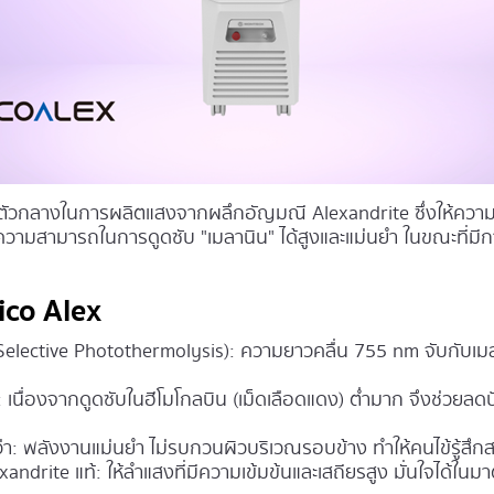
่ใช้ตัวกลางในการผลิตแสงจากผลึกอัญมณี Alexandrite ซึ่งให้ควา
ความสามารถในการดูดซับ "เมลานิน" ได้สูงและแม่นยำ ในขณะที่มีกา
ico Alex
(Selective Photothermolysis):
ความยาวคลื่น 755 nm จับกับเมลาน
:
เนื่องจากดูดซับในฮีโมโกลบิน (เม็ดเลือดแดง) ต่ำมาก จึงช่วยลด
่า:
พลังงานแม่นยำ ไม่รบกวนผิวบริเวณรอบข้าง ทำให้คนไข้รู้สึกสบ
xandrite แท้
: ให้ลำแสงที่มีความเข้มข้นและเสถียรสูง มั่นใจได้ใ