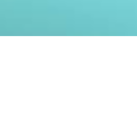
WONTECH ASIA
บริษัทนำเข้าเครื่องมือแพทย์เสริมความงามชั้น
นำ
WONTECH ASIA คือบริษัทเทคโนโลยีชั้นนำ ผู้พัฒนา
และผลิตเครื่องมือแพทย์ด้านเลเซอร์ และพลังงาน
(Energy-based Medical Devices) ที่มีความโดดเด่น
ด้านการพัฒนาเทคโนโลยีขั้นสูง ด้วยความเชี่ยวชาญ
และนวัตกรรมภายในองค์กร
เรามุ่งมั่นส่งมอบโซลูชันทางการแพทย์ที่มีคุณภาพสูง
ปลอดภัย และได้รับความไว้วางใจจากแพทย์ และคลินิก